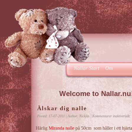
Nallar Start
Om
Welcome to Nallar.nu
Älskar dig nalle
f
Posted: 17-07-2011 | Author: Nicklas |
Kommentarer inaktiverade
Ä
d
Härlig
Miranda nalle
på 50cm som håller i ett hjärt
n