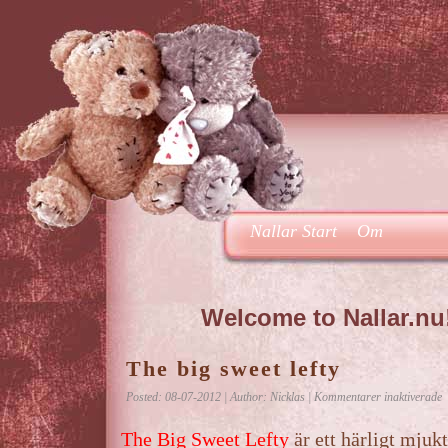
Nallar Start
Om
Welcome to Nallar.nu
The big sweet lefty
f
Posted: 08-07-2012 | Author: Nicklas |
Kommentarer inaktiverade
T
b
The Big Sweet Lefty
är ett härligt mjuk
s