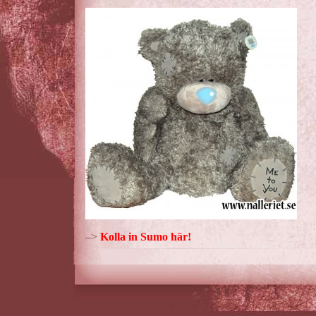
y
n
p
9
–>
Kolla in Sumo här!