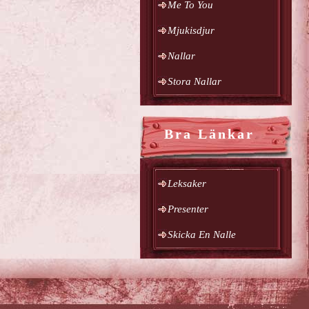
ou
Me To You
alle
å
Mjukisdjur
0cm
Nallar
Stora Nallar
Bra Länkar
Leksaker
Presenter
Skicka En Nalle