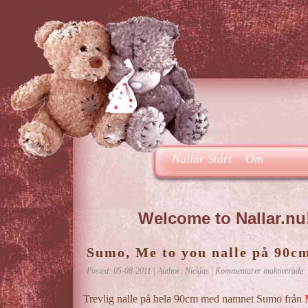
Nallar Start
Om
Welcome to Nallar.nu
Sumo, Me to you nalle på 90c
f
Posted: 05-08-2011 | Author: Nicklas |
Kommentarer inaktiverade
S
M
Trevlig nalle på hela 90cm med namnet Sumo från
t